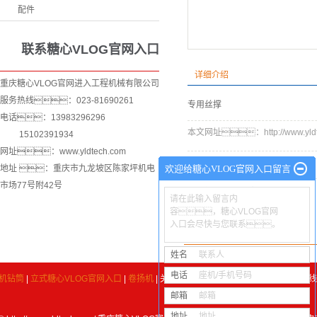
配件
联系糖心VLOG官网入口
详细介绍
重庆糖心VLOG官网进入工程机械有限公司
服务热线：023-81690261
专用丝撑
电话：13983296296
本文网址：http://www.yldtech
15102391934
网址：
www.yldtech.com
关键词：
专用丝撑
地址 ：重庆市九龙坡区陈家坪机电
欢迎给糖心VLOG官网入口留言
市场77号附42号
上一篇：
钻机配件
请在此输入留言内
下一篇：
手提式水钻
容，糖心VLOG官网
入口会尽快与您联系。
最近浏览：
姓名
联系人
电话
座机/手机号码
机钻筒
|
立式糖心VLOG官网入口
|
卷扬机
|
关于糖心VLOG官网入口
|
新闻中心
|
在线
邮箱
邮箱
地址
地址