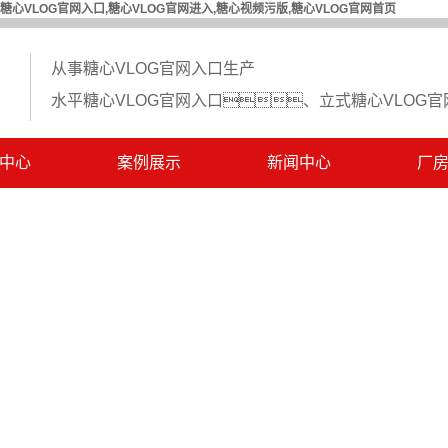
糖心VLOG官网入口,糖心VLOG官网进入,糖心视频污版,糖心VLOG官网首页
从事糖心VLOG官网入口生产
水平糖心VLOG官网入口、立式糖心VLOG
中心
案例展示
新闻中心
厂