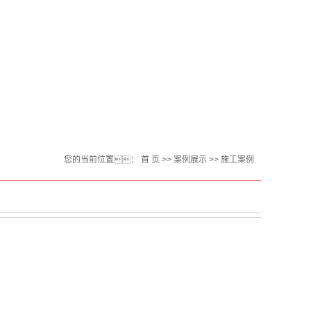
您的当前位置：
首 页
>>
案例展示
>>
施工案例