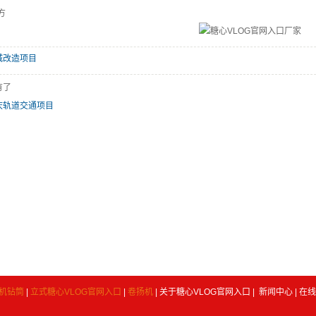
方
城改造项目
有了
庆轨道交通项目
机钻筒
|
立式糖心VLOG官网入口
|
卷扬机
|
关于糖心VLOG官网入口
|
新闻中心
|
在线