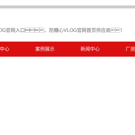
LOG官网入口、防糖心VLOG官网首页供应商！
中心
案例展示
新闻中心
厂