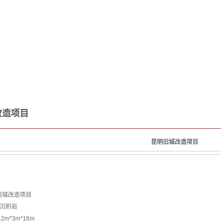
改造项目
昆明旧城改造项目
旧城改造项目
+沉积岩
m*3m*16m